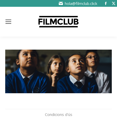
hola@filmclub.click
Condicions d'ús