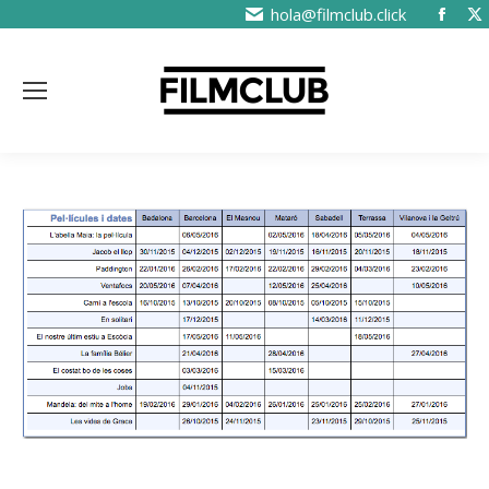
hola@filmclub.click