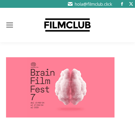
hola@filmclub.click