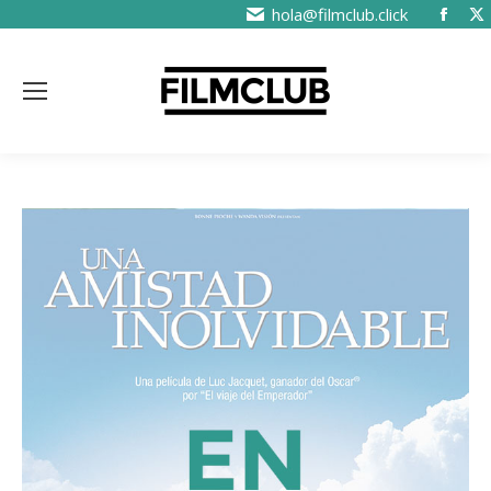
hola@filmclub.click