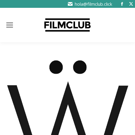
hola@filmclub.click