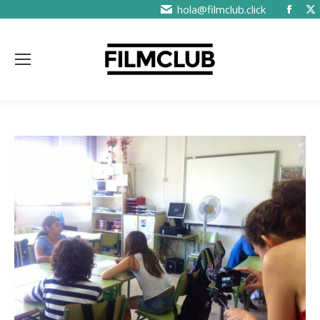
hola@filmclub.click