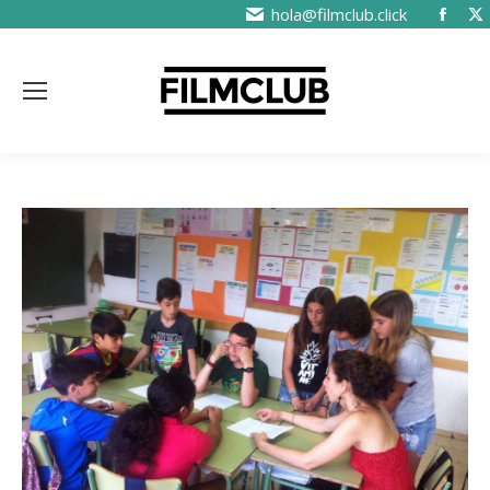
hola@filmclub.click