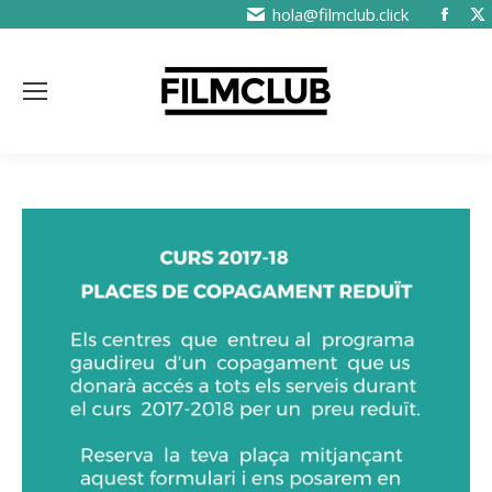
hola@filmclub.click