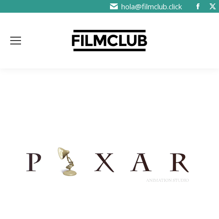
hola@filmclub.click