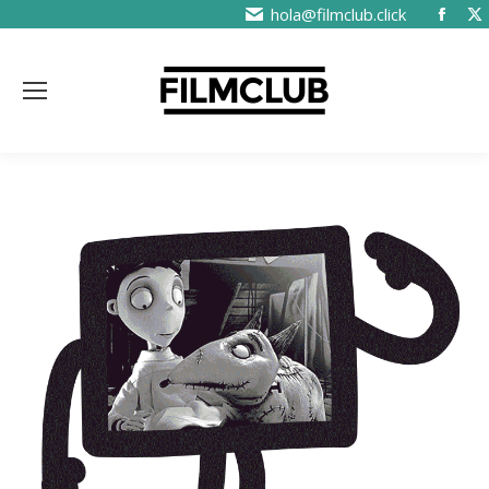
hola@filmclub.click