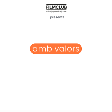
presenta
3ª Edició
Cinema
amb valors