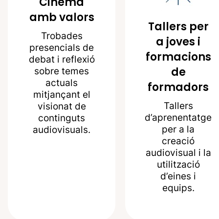
Cinema
amb valors
Tallers per
Trobades
a joves i
presencials de
formacions
debat i reflexió
de
sobre temes
actuals
formadors
mitjançant el
Tallers
visionat de
d’aprenentatge
continguts
per a la
audiovisuals.
creació
audiovisual i la
utilització
d’eines i
equips.